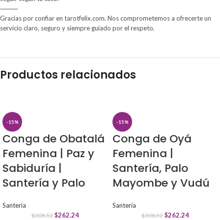
⸻
Gracias por confiar en tarotfelix.com. Nos comprometemos a ofrecerte un
servicio claro, seguro y siempre guiado por el respeto.
Productos relacionados
-15%
-15%
Conga de Obatalá
Conga de Oyá
Femenina | Paz y
Femenina |
Sabiduría |
Santería, Palo
Santería y Palo
Mayombe y Vudú
Santería
Santería
$
262.24
$
262.24
$
308.52
$
308.52