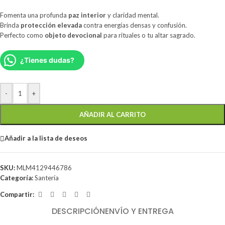
Fomenta una profunda
paz interior
y claridad mental.
Brinda
protección elevada
contra energías densas y confusión.
Perfecto como
objeto devocional
para rituales o tu altar sagrado.
¿Tienes dudas?
-
+
AÑADIR AL CARRITO
Añadir a la lista de deseos
SKU:
MLM4129446786
Categoría:
Santería
Compartir:
DESCRIPCIÓN
ENVÍO Y ENTREGA