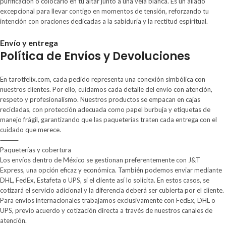
purificación o colocarlo en tu altar junto a una vela blanca. Es un aliado
excepcional para llevar contigo en momentos de tensión, reforzando tu
intención con oraciones dedicadas a la sabiduría y la rectitud espiritual.
Envío y entrega
Política de Envíos y Devoluciones
En tarotfelix.com, cada pedido representa una conexión simbólica con
nuestros clientes. Por ello, cuidamos cada detalle del envío con atención,
respeto y profesionalismo. Nuestros productos se empacan en cajas
recicladas, con protección adecuada como papel burbuja y etiquetas de
manejo frágil, garantizando que las paqueterías traten cada entrega con el
cuidado que merece.
⸻
Paqueterías y cobertura
Los envíos dentro de México se gestionan preferentemente con J&T
Express, una opción eficaz y económica. También podemos enviar mediante
DHL, FedEx, Estafeta o UPS, si el cliente así lo solicita. En estos casos, se
cotizará el servicio adicional y la diferencia deberá ser cubierta por el cliente.
Para envíos internacionales trabajamos exclusivamente con FedEx, DHL o
UPS, previo acuerdo y cotización directa a través de nuestros canales de
atención.