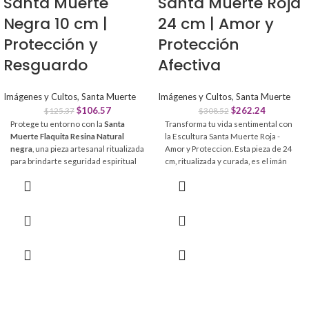
Santa Muerte
Santa Muerte Roja
Negra 10 cm |
24 cm | Amor y
Protección y
Protección
Resguardo
Afectiva
Imágenes y Cultos
,
Santa Muerte
Imágenes y Cultos
,
Santa Muerte
$
106.57
$
262.24
$
125.37
$
308.52
Protege tu entorno con la
Santa
Transforma tu vida sentimental con
Muerte Flaquita Resina Natural
la Escultura Santa Muerte Roja -
negra
, una pieza artesanal ritualizada
Amor y Proteccion. Esta pieza de 24
para brindarte seguridad espiritual
cm, ritualizada y curada, es el imán
absoluta. Elaborada con materiales
definitivo para fortalecer lazos
de alta calidad, es el canal ideal para
afectivos y atraer la armonía a tu
manifestar tus peticiones y alejar
hogar.
energías negativas de tu altar.
Atracción del amor:
Potencia la
Protección Total:
Escudo poderoso
pasión y ayuda a encontrar
contra enemigos, envidias y
relaciones sinceras.
espíritus malignos.
Protección emocional:
Blindaje
Calidad Artesanal:
Fabricada en
espiritual contra envidias y malas
resina natural con detalles finos y
vibras en pareja.
túnica de algodón.
Equilibrio y fidelidad:
Promueve la
Kit Espiritual:
Incluye libro exclusivo
estabilidad afectiva y disuelve