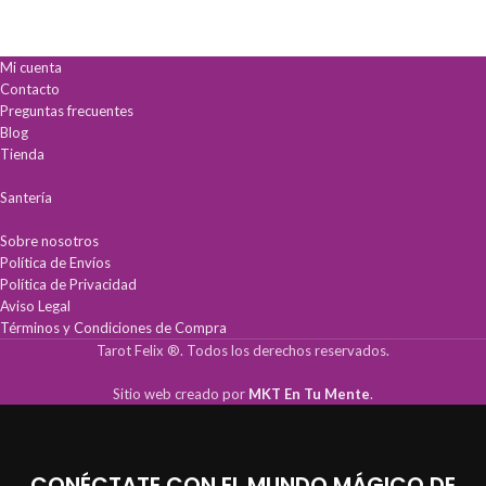
con rituales y oraciones para
conflictos.
potenciar tu fe.
Mi cuenta
Contacto
Preguntas frecuentes
Blog
Tienda
Santería
Sobre nosotros
Política de Envíos
Política de Privacidad
Aviso Legal
Términos y Condiciones de Compra
Tarot Felix ®. Todos los derechos reservados.
Sitio web creado por
MKT En Tu Mente
.
CONÉCTATE CON EL MUNDO MÁGICO DE