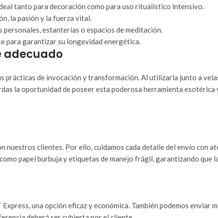
ideal tanto para decoración como para uso ritualístico intensivo.
, la pasión y la fuerza vital.
 personales, estanterías o espacios de meditación.
te para garantizar su longevidad energética.
ue adecuado
s prácticas de invocación y transformación. Al utilizarla junto a vela
rdas la oportunidad de poseer esta poderosa herramienta esotérica y
n nuestros clientes. Por ello, cuidamos cada detalle del envío con a
como papel burbuja y etiquetas de manejo frágil, garantizando que l
Express, una opción eficaz y económica. También podemos enviar med
iferencia deberá ser cubierta por el cliente.