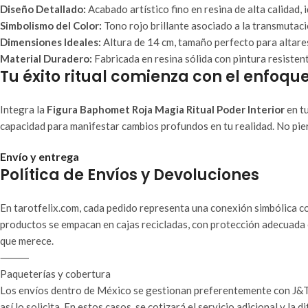
Diseño Detallado:
Acabado artístico fino en resina de alta calidad, 
Simbolismo del Color:
Tono rojo brillante asociado a la transmutación
Dimensiones Ideales:
Altura de 14 cm, tamaño perfecto para altares
Material Duradero:
Fabricada en resina sólida con pintura resisten
Tu éxito ritual comienza con el enfoq
Integra la
Figura Baphomet Roja Magia Ritual Poder Interior
en tu
capacidad para manifestar cambios profundos en tu realidad. No pie
Envío y entrega
Política de Envíos y Devoluciones
En tarotfelix.com, cada pedido representa una conexión simbólica co
productos se empacan en cajas recicladas, con protección adecuada 
que merece.
⸻
Paqueterías y cobertura
Los envíos dentro de México se gestionan preferentemente con J&T 
así lo solicita. En estos casos, se cotizará el servicio adicional y la d