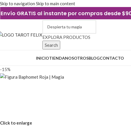
Skip to navigation
Skip to main content
Envío GRATIS al instante por compras desde $
EXPLORA PRODUCTOS
Search
xplorar categorías
INICIO
TIENDA
NOSOTROS
BLOG
CONTACTO
-15%
Click to enlarge