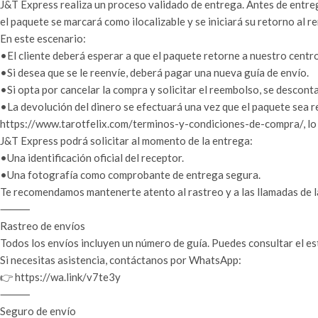
J&T Express realiza un proceso validado de entrega. Antes de entreg
el paquete se marcará como ilocalizable y se iniciará su retorno al r
En este escenario:
•El cliente deberá esperar a que el paquete retorne a nuestro centro
•Si desea que se le reenvíe, deberá pagar una nueva guía de envío.
•Si opta por cancelar la compra y solicitar el reembolso, se descon
•La devolución del dinero se efectuará una vez que el paquete sea 
https://www.tarotfelix.com/terminos-y-condiciones-de-compra/, lo 
J&T Express podrá solicitar al momento de la entrega:
•Una identificación oficial del receptor.
•Una fotografía como comprobante de entrega segura.
Te recomendamos mantenerte atento al rastreo y a las llamadas de l
⸻
Rastreo de envíos
Todos los envíos incluyen un número de guía. Puedes consultar el es
Si necesitas asistencia, contáctanos por WhatsApp:
👉 https://wa.link/v7te3y
⸻
Seguro de envío