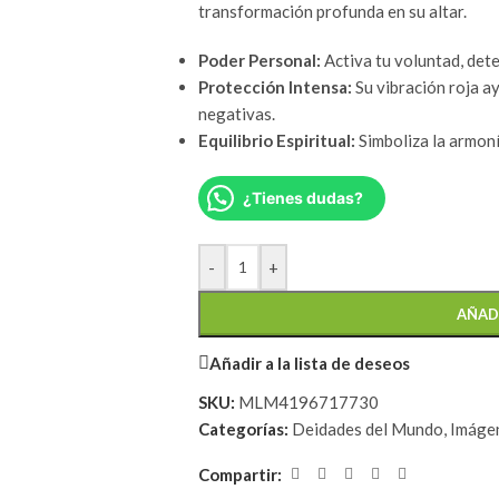
transformación profunda en su altar.
Poder Personal:
Activa tu voluntad, dete
Protección Intensa:
Su vibración roja ay
negativas.
Equilibrio Espiritual:
Simboliza la armonía
¿Tienes dudas?
-
+
AÑAD
Añadir a la lista de deseos
SKU:
MLM4196717730
Categorías:
Deidades del Mundo
,
Imágen
Compartir: