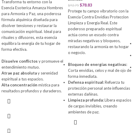
Transforma tu entorno con la
$
78.83
$
92.75
Esencia Esoterica Amanza Hombres
Protege tu campo vibratorio con la
para Armonia y Paz, una poderosa
Esencia Contra Envidias Proteccion
fórmula alquímica diseñada para
Limpieza y Energia Real. Este
disolver tensiones y restaurar la
poderoso preparado espiritual
comunicación espiritual. Ideal para
actúa como un escudo contra
rituales y difusores, esta esencia
miradas negativas y bloqueos,
equilibra la energía de tu hogar de
restaurando la armonía en tu hogar
forma efectiva.
o negocio.
Disuelve conflictos
y promueve el
Bloqueo de energías negativas:
entendimiento mutuo.
Corta envidias, celos y mal de ojo de
Atrae paz absoluta
y serenidad
forma inmediata.
espiritual a tus espacios.
Defensa espiritual:
Refuerza tu
Alta concentración
mística para
protección personal ante influencias
resultados profundos y duraderos.
externas dañinas.
Limpieza profunda:
Libera espacios
de cargas invisibles, creando
ambientes de paz.