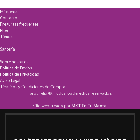
Conexión Directa:
Canaliza la sabiduría
canalizar la energía positiva para mejorar
del mensajero divino para obtener
tu bienestar y prosperidad.
Mi cuenta
claridad espiritual.
Contacto
Lectura Intuitiva:
44 cartas vibrantes con
Armonía total:
Aprende técnicas
Preguntas frecuentes
manual en español para
milenarias para equilibrar cada rincón de
interpretaciones precisas.
tu casa.
Blog
Propósito y Calma:
Ideal para encontrar
Bienestar diario:
Mejora tu salud y
Tienda
tu camino y reducir la ansiedad con guía
descanso optimizando la distribución de
celestial.
tus espacios.
Santería
Guía práctica:
Instrucciones sencillas y
efectivas para resultados inmediatos en
Sobre nosotros
tu entorno.
Política de Envíos
Política de Privacidad
Aviso Legal
Términos y Condiciones de Compra
Tarot Felix ®. Todos los derechos reservados.
Sitio web creado por
MKT En Tu Mente
.