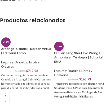
Productos relacionados
-15%
-15%
Arcángel Gabriel | Doreen Virtue
| Editorial Tomo
El Buen Feng Shui | Eva Wong |
Armonía en Tu Hogar | Editorial
EMU
Lectura y Oráculos
,
Tarots y
Oráculos
$
712.98
Lectura y Oráculos
,
Libros y
$
838.80
Grimorios
Conecta con la guía divina mediante el
$
165.73
Oraculo de Arcangel Gabriel Cartas, una
$
194.98
herramienta de alta vibración diseñada
Transforma tu espacio con
el Buen Feng
para disipar dudas y brindar paz mental.
Shui Una Paso A Paso para Encontrar la
Recibe mensajes de luz que
Armonia y Balance en Tu Hogar de Eva
desbloquean tu creatividad y fortalecen
Wong. Matiri Editorial Editores
tu intuición en cada decisión.
Mexicanos Unidos Tapa Blanda Edicion
1ra en
. Esta guía esencial te enseña a