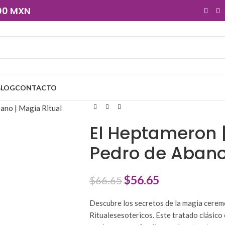
900 MXN
BLOG
CONTACTO
El Heptameron |
Pedro de Abano 
$
56.65
$
66.65
Descubre los secretos de la magia cere
Ritualesesotericos. Este tratado clásico