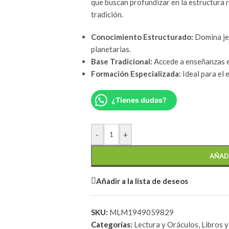
que buscan profundizar en la estructura r
tradición.
Conocimiento Estructurado:
Domina jer
planetarias.
Base Tradicional:
Accede a enseñanzas es
Formación Especializada:
Ideal para el 
¿Tienes dudas?
-
+
AÑAD
Añadir a la lista de deseos
SKU:
MLM1949059829
Categorías:
Lectura y Oráculos
,
Libros 