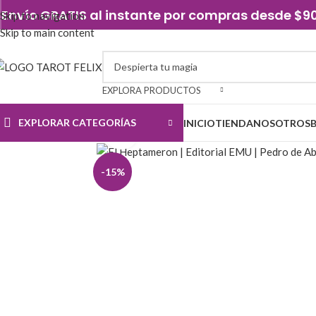
Envío GRATIS al instante por compras desde $
Skip to navigation
Skip to main content
EXPLORA PRODUCTOS
EXPLORAR CATEGORÍAS
INICIO
TIENDA
NOSOTROS
Click to enlarge
-15%