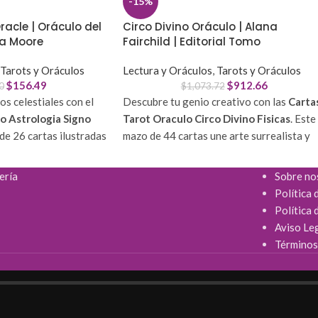
-15%
racle | Oráculo del
Circo Divino Oráculo | Alana
ra Moore
Fairchild | Editorial Tomo
Tarots y Oráculos
Lectura y Oráculos
,
Tarots y Oráculos
$
156.49
$
912.66
0
$
1,073.72
s celestiales con el
Descubre tu genio creativo con las
Carta
o Astrologia Signo
Tarot Oraculo Circo Divino Fisicas
. Este
de 26 cartas ilustradas
mazo de 44 cartas une arte surrealista y
erfecta para conectar
sabiduría para potenciar tu autenticidad y
los astros y obtener
alegría sin límites.
ería
Sobre no
personal y profesional.
Política 
Conexión Espiritual:
Mensajes
Política 
omprende la influencia
empoderadores para confiar en tu camino
Aviso Le
etas en tu destino.
único.
Términos
s:
Incluye un
Ebook
Diseño Vanguardista:
Cartas vibrantes
etaciones precisas y
que despiertan la intuición y el
pensamiento lateral.
iseño resistente en
Kit Completo:
Incluye mazo nuevo, guía
ra un manejo
física impresa y acceso a guía digital.