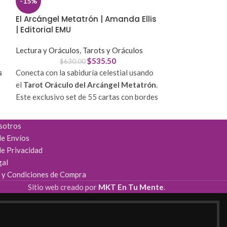
-15%
El Tarot de las
El Arcángel Metatrón | Amanda Ellis
| Editorial EMU
Lectura y Orácul
$
29
Lectura y Oráculos
,
Tarots y Oráculos
Desbloquea tu cla
$
535.50
$
630.00
Tarot Brujas Min
s
Conecta con la sabiduría celestial usando
Completo
. Este 
el
Tarot Oráculo del Arcángel Metatrón
.
herramienta perf
Este exclusivo set de 55 cartas con bordes
directos del univ
dorados y libro guía es la herramienta
combinando sabid
definitiva para obtener claridad y paz
diseño místico y 
sotros
espiritual.
de Envíos
Portabilidad Tot
de Privacidad
Conexión Divina:
Facilita la canalización
llevar tu guía es
gal
de mensajes y eleva tus oraciones.
Durabilidad Sup
 y Condiciones de Compra
Guía Completa:
Incluye un libro físico para
calidad en cartul
interpretaciones claras y profundas.
Sitio web creado por
MKT En Tu Mente
.
deslizamiento pe
Calidad Premium:
Cartas duraderas con
Aprendizaje Ráp
acabados laminados y elegante estuche
detallado totalm
rígido.