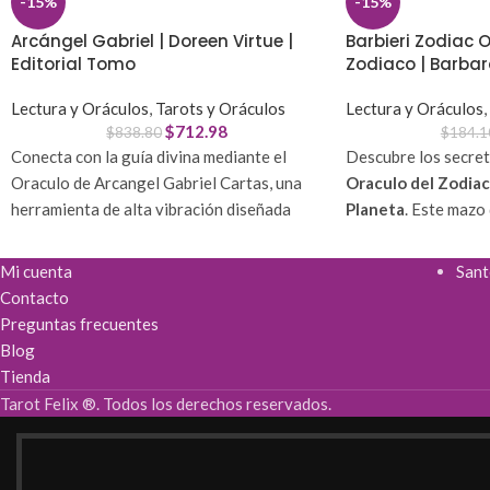
-15%
-15%
Arcángel Gabriel | Doreen Virtue |
Barbieri Zodiac O
Editorial Tomo
Zodiaco | Barba
Lectura y Oráculos
,
Tarots y Oráculos
Lectura y Oráculos
,
$
712.98
$
838.80
$
184.1
Conecta con la guía divina mediante el
Descubre los secreto
Oraculo de Arcangel Gabriel Cartas, una
Oraculo del Zodiac
herramienta de alta vibración diseñada
Planeta
. Este mazo 
para disipar dudas y brindar paz mental.
es la herramienta p
Recibe mensajes de luz que desbloquean tu
con las energías de 
Mi cuenta
Sant
creatividad y fortalecen tu intuición en
claridad en tu vida 
Contacto
cada decisión.
Preguntas frecuentes
Guía Astrológica:
C
Blog
Conexión Directa:
Canaliza la sabiduría
de los signos y plan
Tienda
del mensajero divino para obtener claridad
Lecturas Profunda
espiritual.
digital
para interpr
Tarot Felix ®. Todos los derechos reservados.
Lectura Intuitiva:
44 cartas vibrantes con
significativas.
manual en español para interpretaciones
Calidad Superior:
D
precisas.
cartón encerado
pa