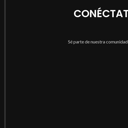
Propósito y Calma:
Ideal para encontrar tu
profesional y durad
CONÉCTAT
camino y reducir la ansiedad con guía
celestial.
Sé parte de nuestra comunidad e