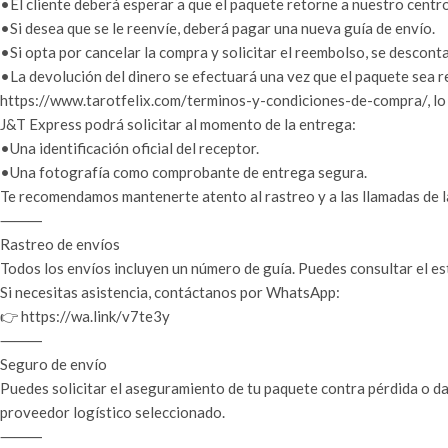
•El cliente deberá esperar a que el paquete retorne a nuestro centro
•Si desea que se le reenvíe, deberá pagar una nueva guía de envío.
•Si opta por cancelar la compra y solicitar el reembolso, se descon
•La devolución del dinero se efectuará una vez que el paquete sea 
https://www.tarotfelix.com/terminos-y-condiciones-de-compra/, lo 
J&T Express podrá solicitar al momento de la entrega:
•Una identificación oficial del receptor.
•Una fotografía como comprobante de entrega segura.
Te recomendamos mantenerte atento al rastreo y a las llamadas de l
⸻
Rastreo de envíos
Todos los envíos incluyen un número de guía. Puedes consultar el es
Si necesitas asistencia, contáctanos por WhatsApp:
👉 https://wa.link/v7te3y
⸻
Seguro de envío
Puedes solicitar el aseguramiento de tu paquete contra pérdida o da
proveedor logístico seleccionado.
⸻