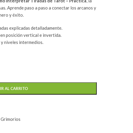
o Interpretar Tiradas de Tarot – Practica
, la
isas. Aprende paso a paso a conectar los arcanos y
nero y éxito.
adas explicadas detalladamente.
en posición vertical e invertida.
 y niveles intermedios.
IR AL CARRITO
y Grimorios