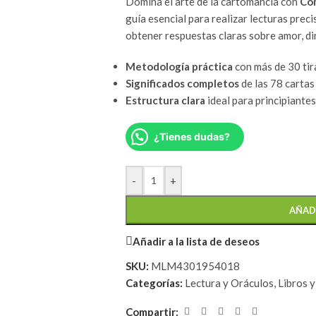
Domina el arte de la cartomancia con
Com
guía esencial para realizar lecturas prec
obtener respuestas claras sobre amor, di
Metodología práctica
con más de 30 tir
Significados completos
de las 78 cartas 
Estructura clara
ideal para principiantes
¿Tienes dudas?
-
+
AÑAD
Añadir a la lista de deseos
SKU:
MLM4301954018
Categorías:
Lectura y Oráculos
,
Libros 
Compartir: