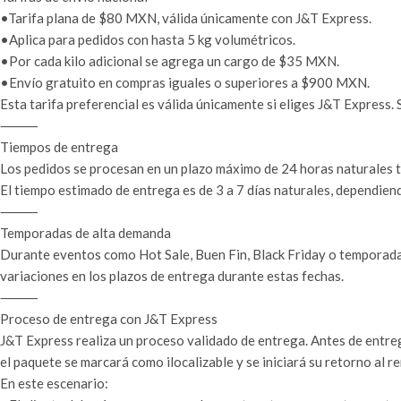
•Tarifa plana de $80 MXN, válida únicamente con J&T Express.
•Aplica para pedidos con hasta 5 kg volumétricos.
•Por cada kilo adicional se agrega un cargo de $35 MXN.
•Envío gratuito en compras iguales o superiores a $900 MXN.
Esta tarifa preferencial es válida únicamente si eliges J&T Express. Si
⸻
Tiempos de entrega
Los pedidos se procesan en un plazo máximo de 24 horas naturales tr
El tiempo estimado de entrega es de 3 a 7 días naturales, dependiend
⸻
Temporadas de alta demanda
Durante eventos como Hot Sale, Buen Fin, Black Friday o temporada
variaciones en los plazos de entrega durante estas fechas.
⸻
Proceso de entrega con J&T Express
J&T Express realiza un proceso validado de entrega. Antes de entreg
el paquete se marcará como ilocalizable y se iniciará su retorno al r
En este escenario: