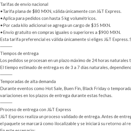
Tarifas de envío nacional
•Tarifa plana de $80 MXN, válida únicamente con J&T Express.
•Aplica para pedidos con hasta 5 kg volumétricos.
•Por cada kilo adicional se agrega un cargo de $35 MXN.
•Envío gratuito en compras iguales o superiores a $900 MXN.
Esta tarifa preferencial es válida únicamente si eliges J&T Express. Si
⸻
Tiempos de entrega
Los pedidos se procesan en un plazo máximo de 24 horas naturales tr
El tiempo estimado de entrega es de 3 a 7 días naturales, dependiend
⸻
Temporadas de alta demanda
Durante eventos como Hot Sale, Buen Fin, Black Friday o temporada
variaciones en los plazos de entrega durante estas fechas.
⸻
Proceso de entrega con J&T Express
J&T Express realiza un proceso validado de entrega. Antes de entreg
el paquete se marcará como ilocalizable y se iniciará su retorno al r
En este escenario: