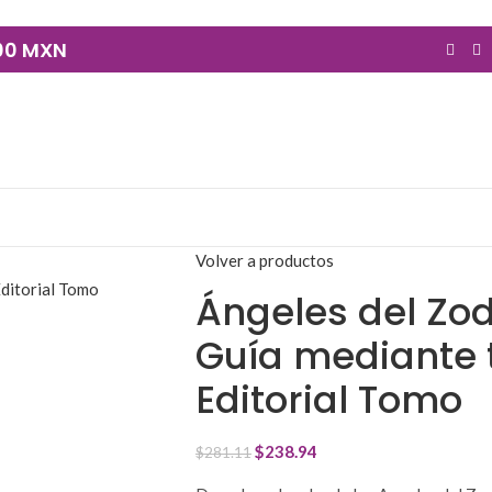
900 MXN
Volver a productos
Ángeles del Zod
Guía mediante t
Editorial Tomo
$
238.94
$
281.11