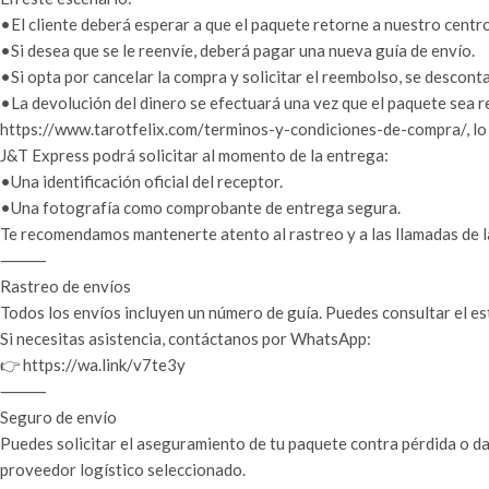
•El cliente deberá esperar a que el paquete retorne a nuestro centro
•Si desea que se le reenvíe, deberá pagar una nueva guía de envío.
•Si opta por cancelar la compra y solicitar el reembolso, se descon
•La devolución del dinero se efectuará una vez que el paquete sea 
https://www.tarotfelix.com/terminos-y-condiciones-de-compra/, lo 
J&T Express podrá solicitar al momento de la entrega:
•Una identificación oficial del receptor.
•Una fotografía como comprobante de entrega segura.
Te recomendamos mantenerte atento al rastreo y a las llamadas de l
⸻
Rastreo de envíos
Todos los envíos incluyen un número de guía. Puedes consultar el es
Si necesitas asistencia, contáctanos por WhatsApp:
👉 https://wa.link/v7te3y
⸻
Seguro de envío
Puedes solicitar el aseguramiento de tu paquete contra pérdida o da
proveedor logístico seleccionado.