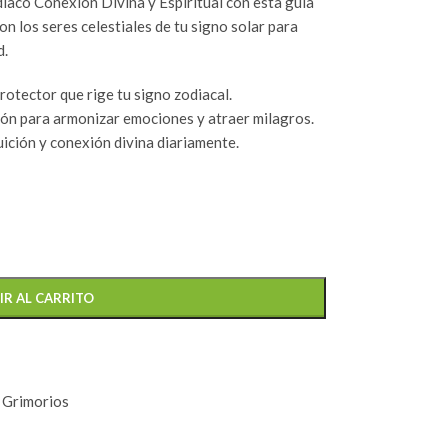
iaco Conexion Divina y Espiritual con esta guía
on los seres celestiales de tu signo solar para
d.
protector que rige tu signo zodiacal.
ón para armonizar emociones y atraer milagros.
uición y conexión divina diariamente.
IR AL CARRITO
y Grimorios