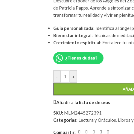
Descubre el poder de los Angeles del Zod
de Patricia Papps. Aprende a sintonizar c
transformar tu realidad y vivir en plenitu
Guía personalizada:
Identifica al ángel 
Bienestar integral:
Técnicas de meditaci
Crecimiento espiritual:
Fortalece tu int
¿Tienes dudas?
-
+
AÑAD
Añadir a la lista de deseos
SKU:
MLM2445272391
Categorías:
Lectura y Oráculos
,
Libros 
Compartir: