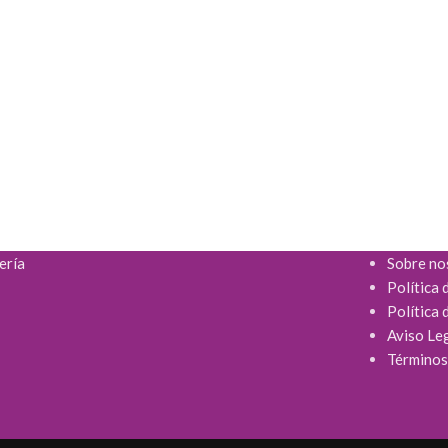
ería
Sobre no
Política 
Política 
Aviso Le
Términos