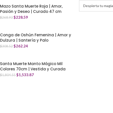
Mazo Santa Muerte Roja | Amor,
Pasión y Deseo | Curado 47 cm
$
228.59
$
268.93
Conga de Oshún Femenina | Amor y
Dulzura | Santería y Palo
$
262.24
$
308.52
Santa Muerte Manto Mágico Mil
Colores 70cm | Vestida y Curada
$
1,533.87
$
1,804.55