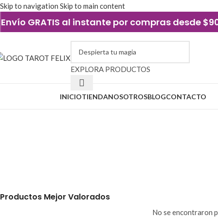
Skip to navigation
Skip to main content
Envío GRATIS al instante por compras desde $
EXPLORA PRODUCTOS
xplorar categorías
INICIO
TIENDA
NOSOTROS
BLOG
CONTACTO
velón para ritual
AMULETOS Y JOYERÍA
ELEMENTOS DE 
54 Productos
4 Productos
PERFUMERÍA Y ESENCIAS
VELAS Y VELA
19 Productos
44 Productos
Productos Mejor Valorados
No se encontraron p