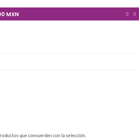
900 MXN
RITUAL
IMÁGENES Y CULTOS
LECTURA Y
180 Productos
239 Productos
DORAS
roductos que concuerden con la selección.