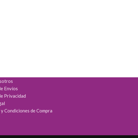
sotros
de Envíos
de Privacidad
gal
 y Condiciones de Compra