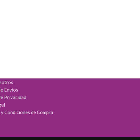
sotros
de Envíos
de Privacidad
gal
 y Condiciones de Compra