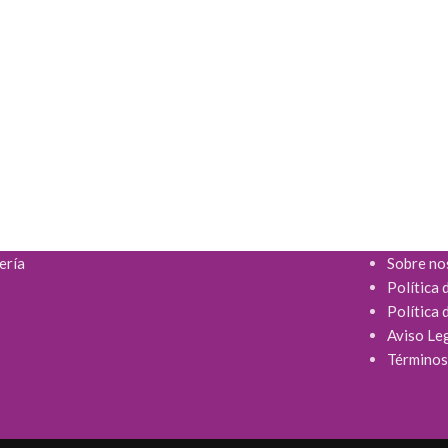
ería
Sobre no
Política 
Política 
Aviso Le
Términos