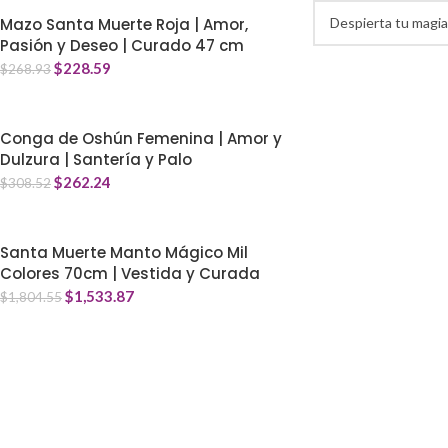
Mazo Santa Muerte Roja | Amor,
Pasión y Deseo | Curado 47 cm
$
228.59
$
268.93
Conga de Oshún Femenina | Amor y
Dulzura | Santería y Palo
$
262.24
$
308.52
Santa Muerte Manto Mágico Mil
Colores 70cm | Vestida y Curada
$
1,533.87
$
1,804.55