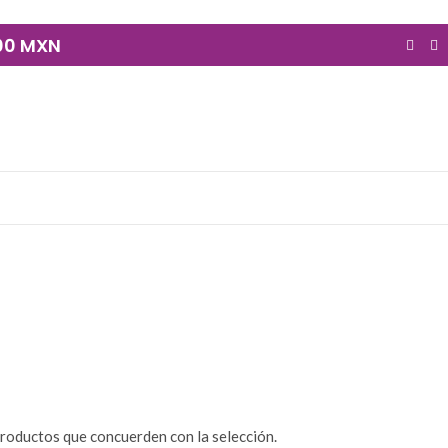
900 MXN
RITUAL
IMÁGENES Y CULTOS
LECTURA Y
180 Productos
239 Productos
DORAS
roductos que concuerden con la selección.