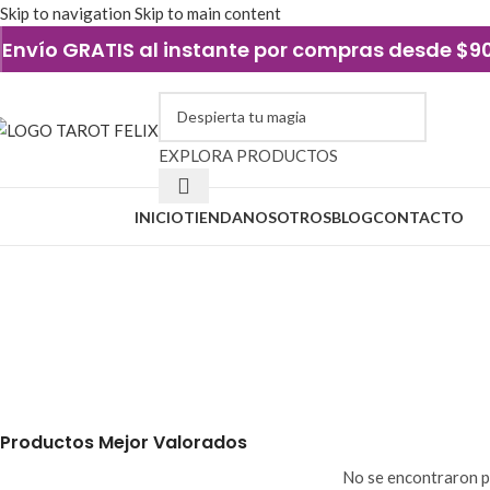
Skip to navigation
Skip to main content
Envío GRATIS al instante por compras desde $
EXPLORA PRODUCTOS
xplorar categorías
INICIO
TIENDA
NOSOTROS
BLOG
CONTACTO
san josé para decisiones
AMULETOS Y JOYERÍA
ELEMENTOS DE 
54 Productos
4 Productos
PERFUMERÍA Y ESENCIAS
VELAS Y VELA
19 Productos
44 Productos
Productos Mejor Valorados
No se encontraron p