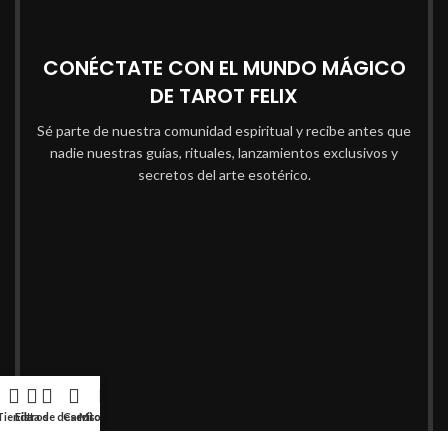
CONÉCTATE CON EL MUNDO MÁGICO
DE TAROT FELIX
Sé parte de nuestra comunidad espiritual y recibe antes que
nadie nuestras guías, rituales, lanzamientos exclusivos y
secretos del arte esotérico.
Tienda
Lista de deseos
Filtros
Carrito
Mi cuenta