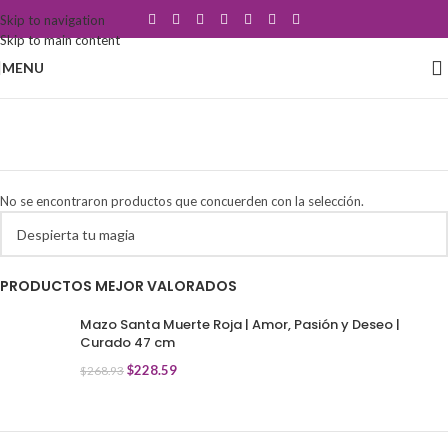
Skip to navigation
Skip to main content
MENU
pimienta santería
Categorías
No se encontraron productos que concuerden con la selección.
PRODUCTOS MEJOR VALORADOS
Mazo Santa Muerte Roja | Amor, Pasión y Deseo |
Curado 47 cm
$
228.59
$
268.93