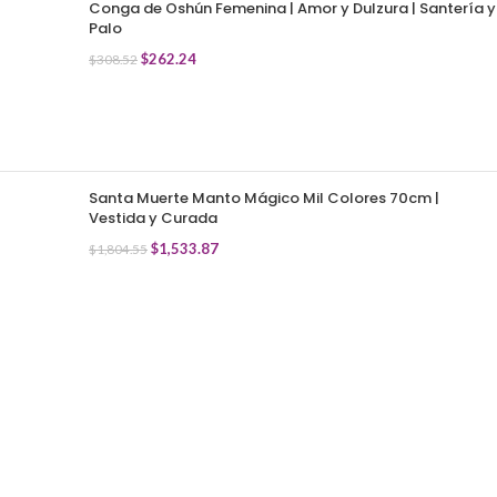
Conga de Oshún Femenina | Amor y Dulzura | Santería y
Palo
$
262.24
$
308.52
Santa Muerte Manto Mágico Mil Colores 70cm |
Vestida y Curada
$
1,533.87
$
1,804.55