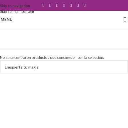
Skip to navigation
Skip to main content
MENU
cierre verbal simbólico
Categorías
No se encontraron productos que concuerden con la selección.