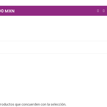
900 MXN
RITUAL
IMÁGENES Y CULTOS
LECTURA Y
180 Productos
239 Productos
DORAS
roductos que concuerden con la selección.