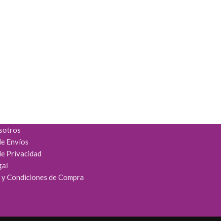
sotros
de Envíos
de Privacidad
gal
 y Condiciones de Compra