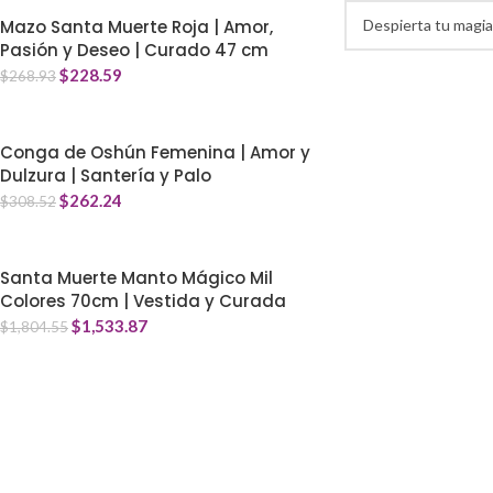
Mazo Santa Muerte Roja | Amor,
Pasión y Deseo | Curado 47 cm
$
228.59
$
268.93
Conga de Oshún Femenina | Amor y
Dulzura | Santería y Palo
$
262.24
$
308.52
Santa Muerte Manto Mágico Mil
Colores 70cm | Vestida y Curada
$
1,533.87
$
1,804.55