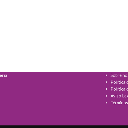
ería
Sobre no
Política 
Política 
Aviso Le
Términos