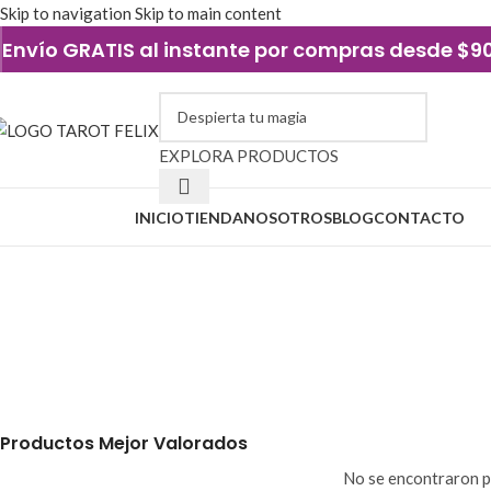
Skip to navigation
Skip to main content
Envío GRATIS al instante por compras desde $
EXPLORA PRODUCTOS
xplorar categorías
INICIO
TIENDA
NOSOTROS
BLOG
CONTACTO
buena suerte
AMULETOS Y JOYERÍA
ELEMENTOS DE 
54 Productos
4 Productos
PERFUMERÍA Y ESENCIAS
VELAS Y VELA
19 Productos
44 Productos
Productos Mejor Valorados
No se encontraron p