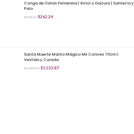
Conga de Oshún Femenina | Amor y Dulzura | Santería y
Palo
$
262.24
$
308.52
Santa Muerte Manto Mágico Mil Colores 70cm |
Vestida y Curada
$
1,533.87
$
1,804.55