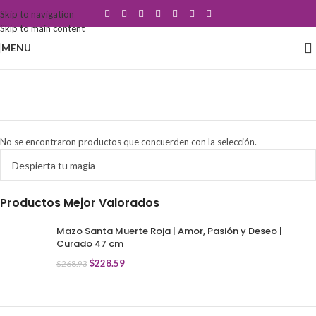
Skip to navigation
Skip to main content
MENU
atraer clientes
Categorías
No se encontraron productos que concuerden con la selección.
Productos Mejor Valorados
Mazo Santa Muerte Roja | Amor, Pasión y Deseo |
Curado 47 cm
$
228.59
$
268.93