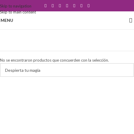
Skip to navigation
Skip to main content
MENU
amuleto contra envidia
Categorías
No se encontraron productos que concuerden con la selección.