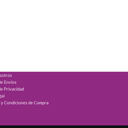
sotros
de Envíos
de Privacidad
gal
 y Condiciones de Compra