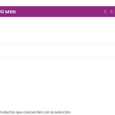
900 MXN
RITUAL
IMÁGENES Y CULTOS
LECTURA Y
180 Productos
239 Productos
DORAS
roductos que concuerden con la selección.