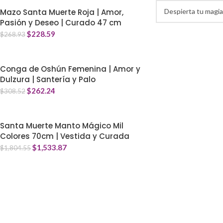
Mazo Santa Muerte Roja | Amor,
Pasión y Deseo | Curado 47 cm
$
228.59
$
268.93
Conga de Oshún Femenina | Amor y
Dulzura | Santería y Palo
$
262.24
$
308.52
Santa Muerte Manto Mágico Mil
Colores 70cm | Vestida y Curada
$
1,533.87
$
1,804.55