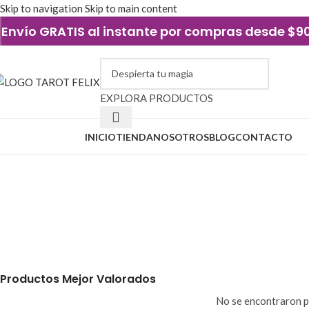
Skip to navigation
Skip to main content
Envío GRATIS al instante por compras desde $
EXPLORA PRODUCTOS
xplorar categorías
INICIO
TIENDA
NOSOTROS
BLOG
CONTACTO
amalá ilá
AMULETOS Y JOYERÍA
ELEMENTOS DE 
54 Productos
4 Productos
PERFUMERÍA Y ESENCIAS
VELAS Y VELA
19 Productos
44 Productos
Productos Mejor Valorados
No se encontraron p