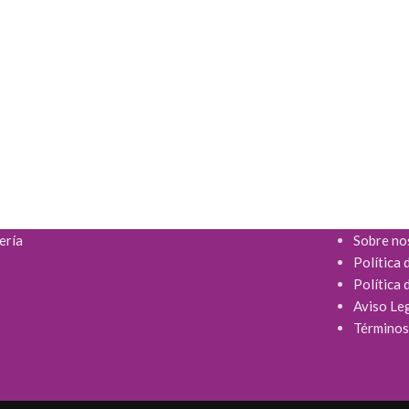
ería
Sobre no
Política 
Política 
Aviso Le
Términos